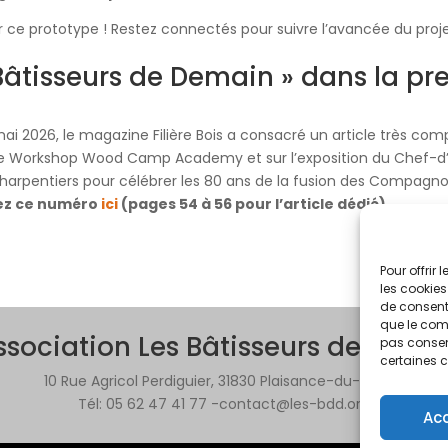
 ce prototype ! Restez connectés pour suivre l’avancée du proj
Bâtisseurs de Demain » dans la pre
 2026, le magazine Filière Bois a consacré un article très comp
le Workshop Wood Camp Academy et sur l’exposition du Chef-d
arpentiers pour célébrer les 80 ans de la fusion des Compagno
ez ce numéro
ici
(pages 54 à 56 pour l’article dédié).
Pour offrir
les cookies
de consenti
que le comp
ssociation Les Bâtisseurs de Dema
pas consent
certaines c
10 Rue Agricol Perdiguier, 31830 Plaisance-du-Touch
Tél: 05 62 47 41 77 -contact@les-bdd.org
Ac