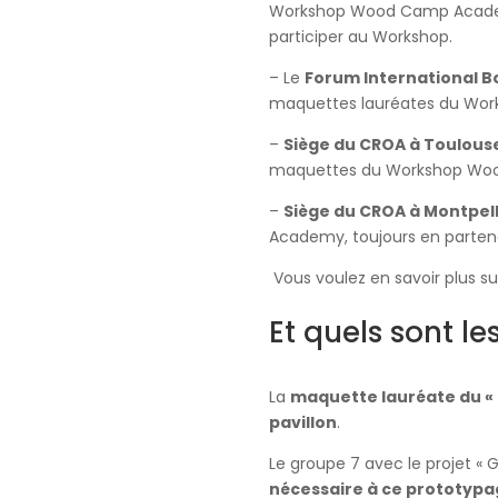
Workshop Wood Camp Academy 
participer au Workshop.
– Le
Forum International Bo
maquettes lauréates du Work
–
Siège du CROA à Toulous
maquettes du Workshop Woo
–
Siège du CROA à Montpell
Academy, toujours en partena
Vous voulez en savoir plus su
Et quels sont le
La
maquette lauréate du « 
pavillon
.
Le groupe 7 avec le projet « G
nécessaire à ce prototypag