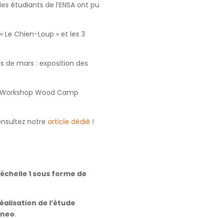
s étudiants de l’ENSA ont pu
: « Le Chien-Loup » et les 3
s de mars : exposition des
 du Workshop Wood Camp
nsultez notre
article dédié
!
échelle 1 sous forme de
réalisation de l’étude
aneo
.