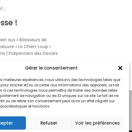
et…
sse !
let aux « Bâtisseurs de
’œuvre « Le Chien-Loup »
ns Charpentiers des Devoirs
Gérer le consentement
 les meilleures expériences, nous utilisons des technologies telles que
 pour stocker et/ou accéder aux informations des appareils. Le fait
r à ces technologies nous permettra de traiter des données telles
ortement de navigation ou les ID uniques sur ce site. Le fait de ne
in
ir ou de retirer son consentement peut avoir un effet négatif sur
aractéristiques et fonctions.
cepter
Refuser
Voir les préférences