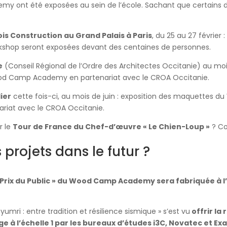
ont été exposées au sein de l’école. Sachant que certains de
is Construction au Grand Palais à Paris
, du 25 au 27 février 
shop seront exposées devant des centaines de personnes.
e
(Conseil Régional de l’Ordre des Architectes Occitanie) au moi
d Camp Academy en partenariat avec le CROA Occitanie.
ier
cette fois-ci, au mois de juin : exposition des maquettes
riat avec le CROA Occitanie.
r le
Tour de France du Chef-d’œuvre « Le Chien-Loup »
? Co
s projets dans le futur ?
Prix du Public » du Wood Camp Academy sera fabriquée à l’
yumri : entre tradition et résilience sismique » s’est vu
offrir la 
e à l’échelle 1 par les bureaux d’études i3C, Novatec et Ex