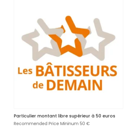
Particulier montant libre supérieur à 50 euros
Recommended Price Mininum
50
€