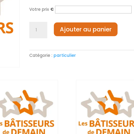
Votre prix
€
quantité
Ajouter au panier
de
Particulier
montant
libre supérieur
Catégorie :
particulier
à
50
euros